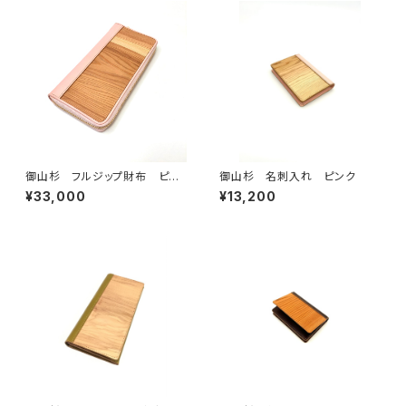
御山杉 フルジップ財布 ピン
御山杉 名刺入れ ピンク
ク
¥33,000
¥13,200