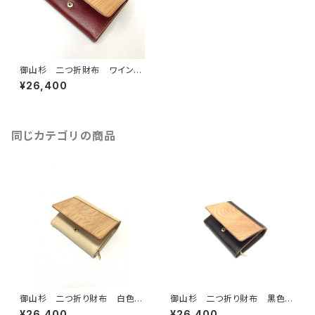
御山杉 二つ折財布 ワインレ
ッド
¥26,400
同じカテゴリの商品
御山杉 二つ折り財布 白色
御山杉 二つ折り財布 黒色
（アイボリー）
（ブラック）
¥26,400
¥26,400