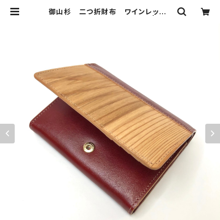
御山杉 二つ折財布 ワインレッド |
伊勢御山杉 神宮御山杉の財布|ブレ
スレット|名刺入れの通信販売ショッ
プ