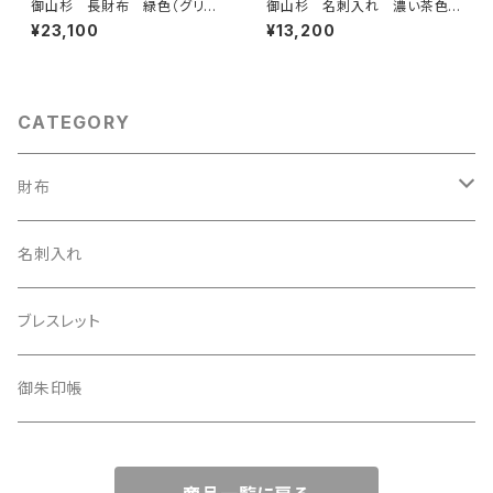
御山杉 長財布 緑色（グリー
御山杉 名刺入れ 濃い茶色
ン）
（ダークブラウン）
¥23,100
¥13,200
CATEGORY
財布
フルジップ財布
名刺入れ
二つ折財布
ブレスレット
長財布
御朱印帳