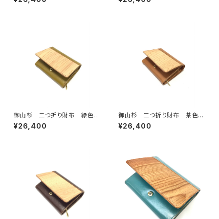
御山杉 二つ折り財布 緑色
御山杉 二つ折り財布 茶色
（グリーン）
（ブラウン）
¥26,400
¥26,400