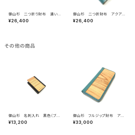
御山杉 二つ折り財布 濃い茶
御山杉 二つ折財布 アクアブ
色（ダークブラウン）
ルー
¥26,400
¥26,400
その他の商品
御山杉 名刺入れ 黒色（ブラ
御山杉 フルジップ財布 アク
ック）
アブルー
¥13,200
¥33,000