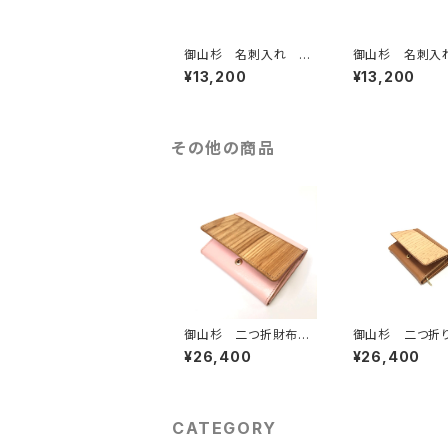
御山杉 名刺入れ 白
御山杉 名刺入
色（アイボリー）
色（ブラック）
¥13,200
¥13,200
その他の商品
御山杉 二つ折財布
御山杉 二つ折
ピンク
布 茶色（ブラウ
¥26,400
¥26,400
CATEGORY