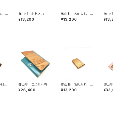
れ 黒
御山杉 名刺入れ 緑
御山杉 名刺入れ 茶
御山
色（グリーン）
色（ブラウン）
い茶色
¥13,200
¥13,200
¥13,
ン）
り財
御山杉 二つ折財布
御山杉 名刺入れ ピ
御山杉
ン）
アクアブルー
ンク
布 ピ
¥26,400
¥13,200
¥33