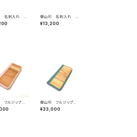
杉 名刺入れ 濃
御山杉 名刺入れ ア
（ダークブラウ
クアブルー
200
¥13,200
 フルジップ財
御山杉 フルジップ財
ンク
布 アクアブルー
,000
¥33,000