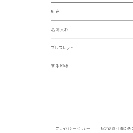
財布
フルジップ財布
名刺入れ
二つ折財布
ブレスレット
長財布
御朱印帳
プライバシーポリシー
特定商取引法に基